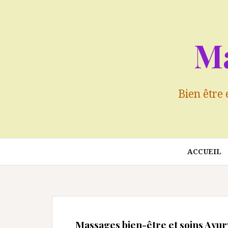
Aller
au
contenu
M
Bien être 
ACCUEIL
Massages bien-être et soins Ayu