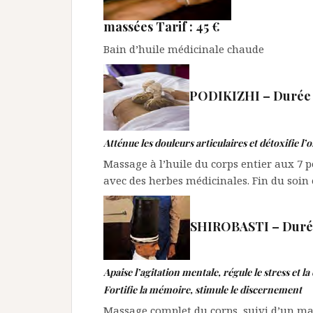
massées Tarif : 45 €
Bain d’huile médicinale chaude
PODIKIZHI – Durée 1h
Atténue les douleurs articulaires et détoxifie l
Massage à l’huile du corps entier aux 7 
avec des herbes médicinales. Fin du soi
SHIROBASTI – Durée 
Apaise l’agitation mentale, régule le stress et l
Fortifie la mémoire, stimule le discernement
Massage complet du corps, suivi d’un ma