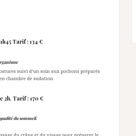
45 Tarif : 134 €
’organisme
postures suivi d’un soin aux pochons préparés
n en chambre de sudation
2h. Tarif : 170 €
a qualité du sommeil.
ssage du crâne et du visage pour préparer le